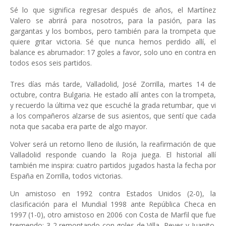
Sé lo que significa regresar después de años, el Martínez
Valero se abrirá para nosotros, para la pasión, para las
gargantas y los bombos, pero también para la trompeta que
quiere gritar victoria. Sé que nunca hemos perdido allí, el
balance es abrumador: 17 goles a favor, solo uno en contra en
todos esos seis partidos.
Tres días más tarde, Valladolid, José Zorrilla, martes 14 de
octubre, contra Bulgaria. He estado allí antes con la trompeta,
y recuerdo la última vez que escuché la grada retumbar, que vi
a los compañeros alzarse de sus asientos, que sentí que cada
nota que sacaba era parte de algo mayor.
Volver será un retorno lleno de ilusión, la reafirmación de que
Valladolid responde cuando la Roja juega. El historial allí
también me inspira: cuatro partidos jugados hasta la fecha por
España en Zorrilla, todos victorias.
Un amistoso en 1992 contra Estados Unidos (2-0), la
clasificación para el Mundial 1998 ante República Checa en
1997 (1-0), otro amistoso en 2006 con Costa de Marfil que fue
tremendo; 3-2 remontando con goles de Villa, Reyes y Juanito.