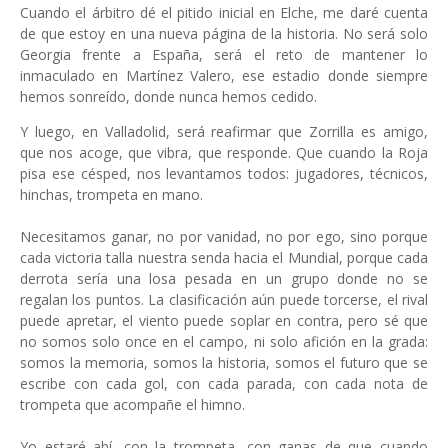
Cuando el árbitro dé el pitido inicial en Elche, me daré cuenta
de que estoy en una nueva página de la historia. No será solo
Georgia frente a España, será el reto de mantener lo
inmaculado en Martínez Valero, ese estadio donde siempre
hemos sonreído, donde nunca hemos cedido.
Y luego, en Valladolid, será reafirmar que Zorrilla es amigo,
que nos acoge, que vibra, que responde. Que cuando la Roja
pisa ese césped, nos levantamos todos: jugadores, técnicos,
hinchas, trompeta en mano.
Necesitamos ganar, no por vanidad, no por ego, sino porque
cada victoria talla nuestra senda hacia el Mundial, porque cada
derrota sería una losa pesada en un grupo donde no se
regalan los puntos. La clasificación aún puede torcerse, el rival
puede apretar, el viento puede soplar en contra, pero sé que
no somos solo once en el campo, ni solo afición en la grada:
somos la memoria, somos la historia, somos el futuro que se
escribe con cada gol, con cada parada, con cada nota de
trompeta que acompañe el himno.
Yo estaré ahí, con la trompeta, con ganas de que cuando