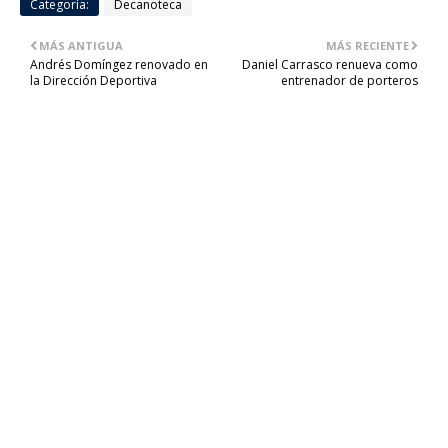
Categoría:
Decanoteca
MÁS ANTIGUA
MÁS RECIENTE
Andrés Domíngez renovado en
Daniel Carrasco renueva como
la Dirección Deportiva
entrenador de porteros