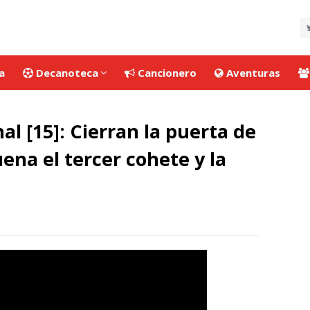
a
Decanoteca
Cancionero
Aventuras
al [15]: Cierran la puerta de
uena el tercer cohete y la