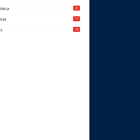
22
oteca
17
uras
14
os