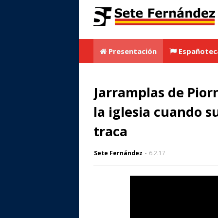
Presentación
Españotec
Jarramplas de Piorn
la iglesia cuando s
traca
Sete Fernández
6.2.17