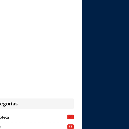
egorías
92
oteca
33
s