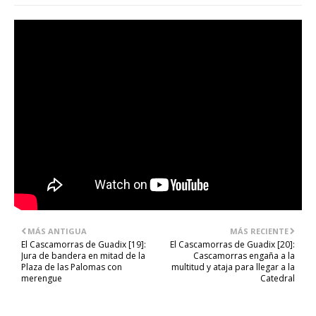
MÁS ANTIGUA
MÁS RECIENTE
El Cascamorras de Guadix [19]:
El Cascamorras de Guadix [20]:
Jura de bandera en mitad de la
Cascamorras engaña a la
Plaza de las Palomas con
multitud y ataja para llegar a la
merengue
Catedral