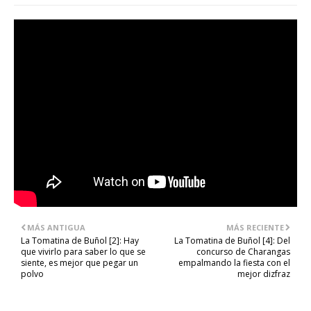
MÁS ANTIGUA
MÁS RECIENTE
La Tomatina de Buñol [2]: Hay
La Tomatina de Buñol [4]: Del
que vivirlo para saber lo que se
concurso de Charangas
siente, es mejor que pegar un
empalmando la fiesta con el
polvo
mejor dizfraz