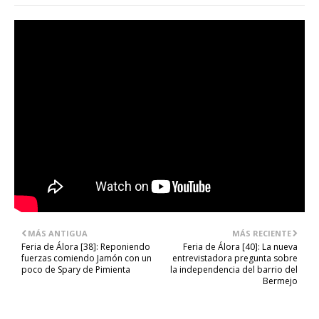
MÁS ANTIGUA
MÁS RECIENTE
Feria de Álora [38]: Reponiendo
Feria de Álora [40]: La nueva
fuerzas comiendo Jamón con un
entrevistadora pregunta sobre
poco de Spary de Pimienta
la independencia del barrio del
Bermejo