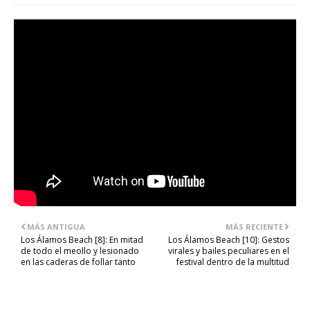
MÁS ANTIGUA
MÁS RECIENTE
Los Álamos Beach [8]: En mitad
Los Álamos Beach [10]: Gestos
de todo el meollo y lesionado
virales y bailes peculiares en el
en las caderas de follar tanto
festival dentro de la multitud